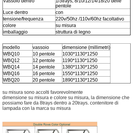
Vassoio dentro
1/3trays, 8/10/12/14/18/20 delle
pentole
Luce dentro
con
tensione/frequenza
220v/50hz /110v/60hz facoltativo
colore
su misura
imballaggio
struttura di legno
modello
vassoio
dimensione (millimetri)
WBQ10
10 pentole
1030*1130*1250
WBQ12
12 pentole
1190*1130*1250
WBQ14
14 pentole
1380*1130*1250
WBQ16
16 pentole
1550*1130*1250
WBQ20
20 pentole
1890*1130*1250
su misura sono accolti favorevolmente
dimensione su misura e colore su misura, la dimensione che
possiamo fare da 8trays dentro a 20trays. contenitore di
lampada con la marca su misura