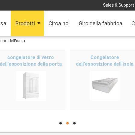
Sales & Support 
sa
Prodotti
Circa noi
Giro della fabbrica
C
one dell'isola
congelatore di vetro
Congelatore
dell'esposizione della porta
dell'esposizione dell'isola
hd
hd
hd