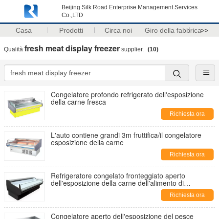
Beijing Silk Road Enterprise Management Services
Co.,LTD
Casa
Prodotti
Circa noi
Giro della fabbrica
>>
fresh meat display freezer
Qualità
supplier.
(10)
Congelatore profondo refrigerato dell'esposizione
della carne fresca
Richiesta ora
L'auto contiene grandi 3m fruttifica/il congelatore
esposizione della carne
Richiesta ora
Refrigeratore congelato fronteggiato aperto
dell'esposizione della carne dell'alimento di
orizzontale
Richiesta ora
Congelatore aperto dell'esposizione del pesce